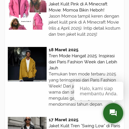
Jaket Kulit Pink di A Minecraft
Movie: Momoa Bikin Heboh!
Jason Momoa tampil keren dengan
jaket kulit pink di A Minecraft Movie
(rilis 4 April 2025). Intip detail kostum
dan tren jaket kulit 2025!
18 Maret 2025
Tren Mode Hangat 2025: Inspirasi
dari Paris Fashion Week dan Lebih
Jauh
Temukan tren mode terbaru 2025
yang terinspirasi dari Paris Fashion
Week! Dari jaket kulit ikonik hingga
Halo, kami siap
warna dan siluet berani, artikel ini
membantu Anda.
mengulas gaya yang akan
mendominasi tahun depan.
17 Maret 2025
Jaket Kulit Tren "Swing Low" di Paris