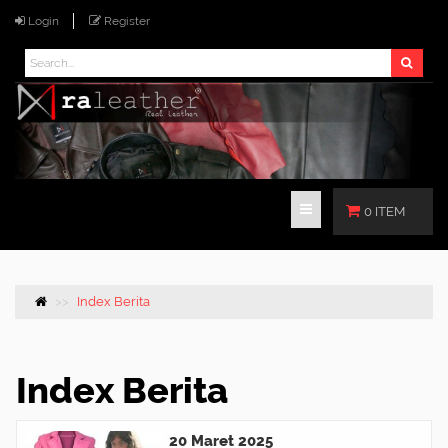
Login
Register
0 ITEM
Index Berita
Index Berita
20 Maret 2025