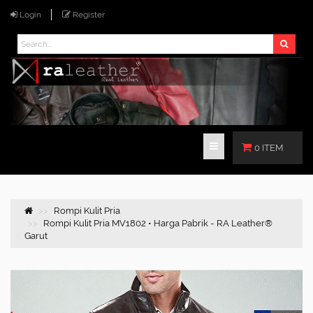
Login
Register
0 ITEM
Rompi Kulit Pria
Rompi Kulit Pria MV1802 • Harga Pabrik - RA Leather®
Garut