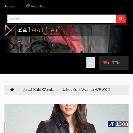
Login
Register
0 ITEM
Jaket Kulit Wanita
Jaket Kulit Wanita WF1508