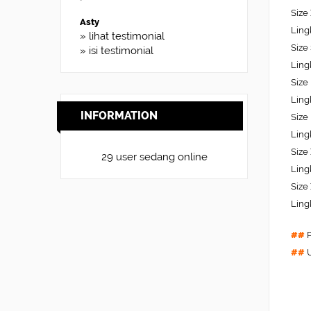
Size
Asty
Ling
» lihat testimonial
Size
» isi testimonial
Ling
Size
Ling
INFORMATION
Size
Ling
Size
29 user sedang online
Ling
Size
Ling
##
P
##
U