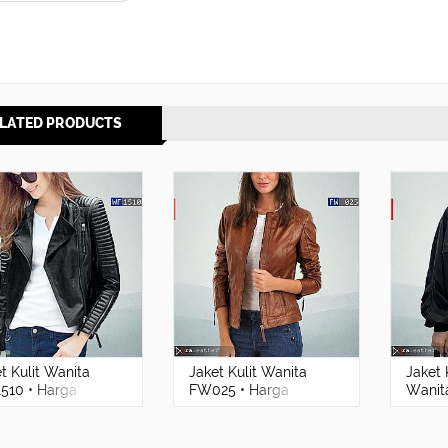
LATED PRODUCTS
t Kulit Wanita
Jaket Kulit Wanita
Jaket 
510 • Harga
FW025 • Harga
Wanit
ik - RA Leather®
Pabrik, Gaya Sporty
Crop 
ut
Elegan
Berga
Kasua