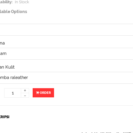
ability:
In Stock
lable Options
na
n Kulit
+
ORDER
-
RIPSI