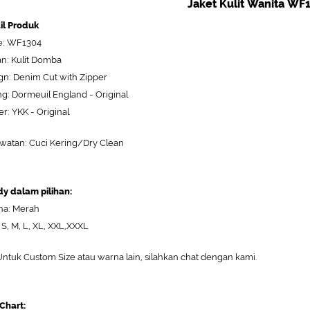
Jaket Kulit Wanita WF
il Produk
e: WF1304
n: Kulit Domba
gn: Denim Cut with Zipper
ng: Dormeuil England - Original
er: YKK - Original
watan: Cuci Kering/Dry Clean
y dalam pilihan:
a: Merah
: S, M, L, XL, XXL,XXXL
Untuk Custom Size atau warna lain, silahkan chat dengan kami.
 Chart: