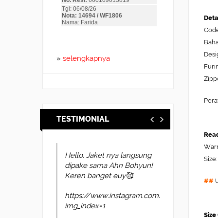
Deta
Cod
Baha
Desi
»
selengkapnya
Furi
Zipp
Pera
TESTIMONIAL
Read
Warn
Hello, Jaket nya langsung
suerr ini ga nyesel beli
Size
dipake sama Ahn Bohyun!
nya bro bahan nya bagus
Keren banget euy🥰
pas di badan cepet lagi
##
pengiriman nya mantap2
https://www.instagram.com/p/DYl4oUvkscP/?
img_index=1
pohhwvzspq
Size