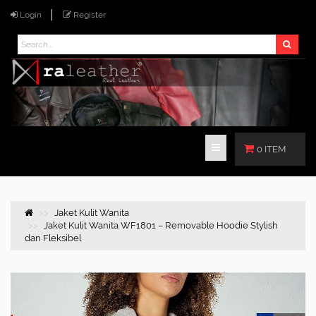
Login
Register
0 ITEM
Jaket Kulit Wanita
Jaket Kulit Wanita WF1801 – Removable Hoodie Stylish
dan Fleksibel