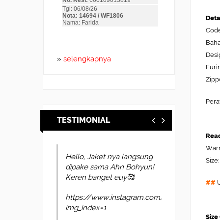
Deta
Code
Baha
Desi
»
selengkapnya
Furi
Zipp
Pera
TESTIMONIAL
Read
Warn
suerr ini ga nyesel beli
Size:
nya bro bahan nya bagus
pas di badan cepet lagi
##
U
pengiriman nya mantap2
pohhwvzspq
Size