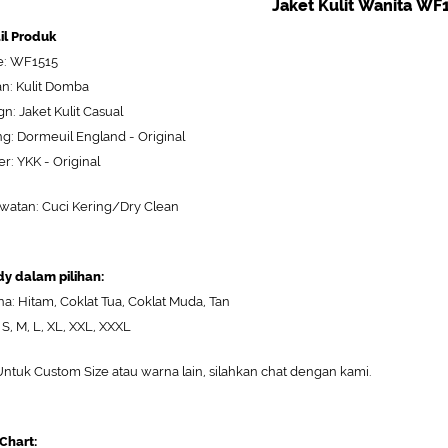
Jaket Kulit Wanita WF
il Produk
: WF1515
n: Kulit Domba
gn: Jaket Kulit Casual
ng: Dormeuil England - Original
er: YKK - Original
watan: Cuci Kering/Dry Clean
y dalam pilihan:
a: Hitam, Coklat Tua, Coklat Muda, Tan
 S, M, L, XL, XXL, XXXL
ntuk Custom Size atau warna lain, silahkan chat dengan kami.
 Chart: