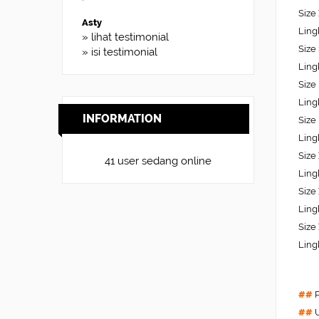
Size
Ling
» lihat testimonial
Size
» isi testimonial
Ling
Size
Ling
INFORMATION
Size
Ling
Size
41 user sedang online
Ling
Size
Ling
Size
Ling
##
P
##
U