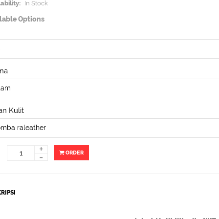
ability:
In Stock
lable Options
na
n Kulit
+
ORDER
-
RIPSI