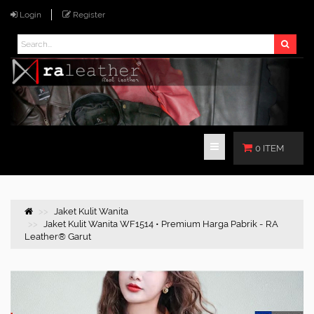
Login
Register
0 ITEM
Jaket Kulit Wanita
Jaket Kulit Wanita WF1514 • Premium Harga Pabrik - RA
Leather® Garut