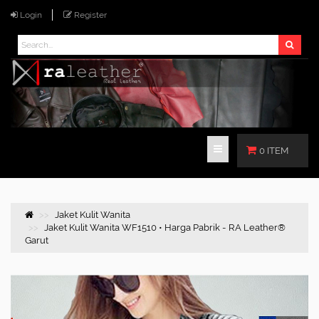
Login
Register
0 ITEM
Jaket Kulit Wanita
Jaket Kulit Wanita WF1510 • Harga Pabrik - RA Leather®
Garut