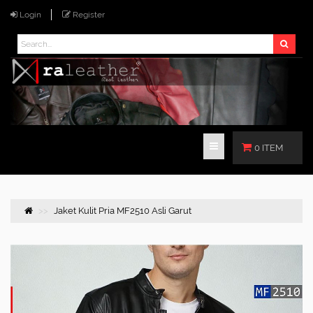
Login
Register
0 ITEM
Jaket Kulit Pria MF2510 Asli Garut