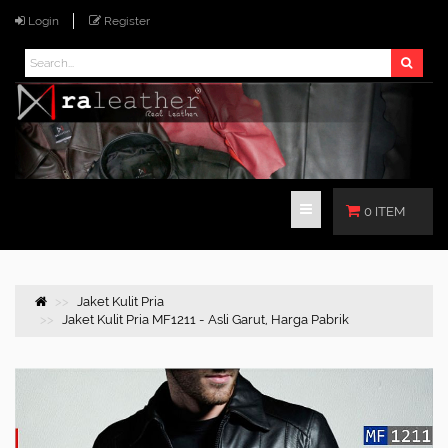
Login
Register
0 ITEM
Jaket Kulit Pria
Jaket Kulit Pria MF1211 - Asli Garut, Harga Pabrik