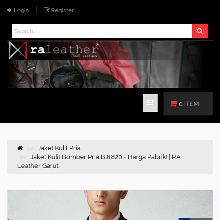
Login
Register
0 ITEM
Jaket Kulit Pria
Jaket Kulit Bomber Pria BJ1820 • Harga Pabrik! | RA
Leather Garut