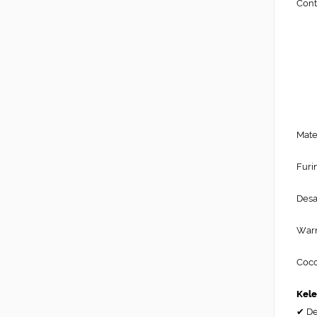
Cont
Mate
Furi
Desa
Warn
Coco
Kele
✔ De