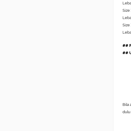
Leba
Size
Leba
Size
Leba
## P
## U
Bila
dulu