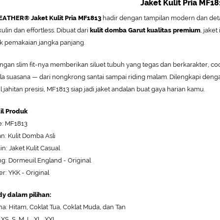
Jaket Kulit Pria MF18
ATHER® Jaket Kulit Pria MF1813
hadir dengan tampilan modern dan deta
ulin dan effortless. Dibuat dari
kulit domba Garut kualitas premium
, jake
k pemakaian jangka panjang.
ngan slim fit-nya memberikan siluet tubuh yang tegas dan berkarakter, coc
la suasana — dari nongkrong santai sampai riding malam. Dilengkapi den
l jahitan presisi, MF1813 siap jadi jaket andalan buat gaya harian kamu.
il Produk
: MF1813
n: Kulit Domba Asli
in: Jaket Kulit Casual
ng: Dormeuil England - Original
er: YKK - Original
y dalam pilihan:
a: Hitam, Coklat Tua, Coklat Muda, dan Tan
 XS, S, M, L, XL, XXL