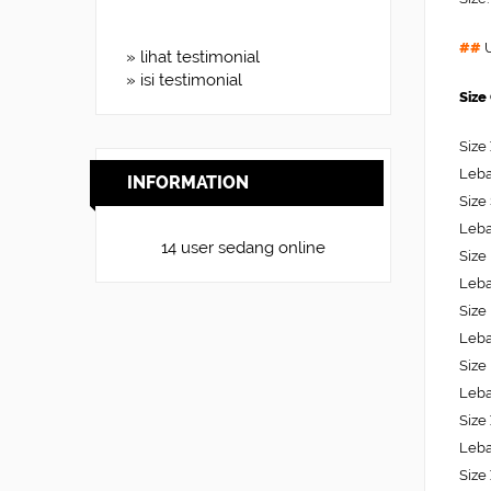
##
U
» lihat testimonial
» isi testimonial
Size
Size
Leba
INFORMATION
Size
Leba
14 user sedang online
Size
Leba
Size
Leba
Size
Leba
Size
Leba
Size