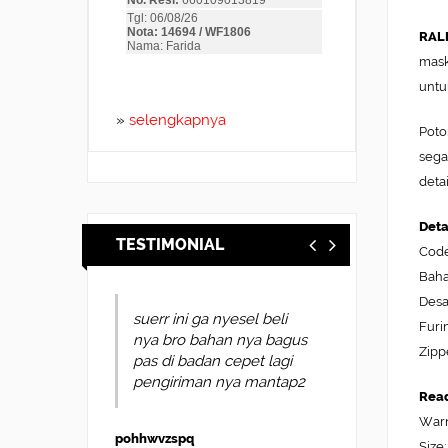
RALE
mask
untu
»
selengkapnya
Poto
sega
detai
Deta
TESTIMONIAL
Code
Baha
Desa
suerr ini ga nyesel beli
Furi
nya bro bahan nya bagus
Zipp
pas di badan cepet lagi
pengiriman nya mantap2
Read
Warn
pohhwvzspq
Size: