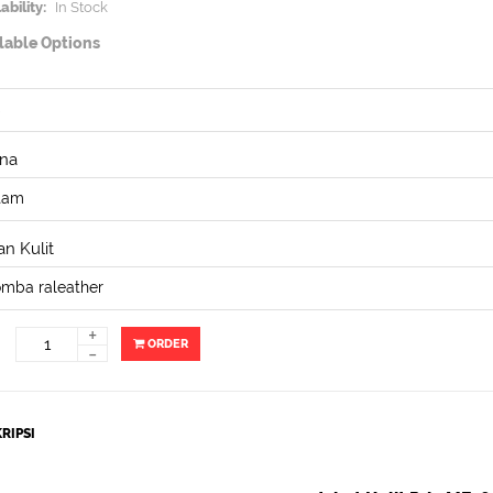
ability:
In Stock
lable Options
na
n Kulit
+
ORDER
-
RIPSI