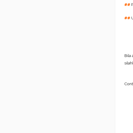
##
##
U
Bila
sila
Cont