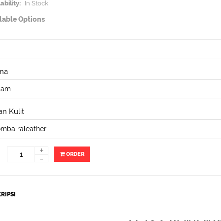
ability:
In Stock
lable Options
na
n Kulit
+
ORDER
-
RIPSI