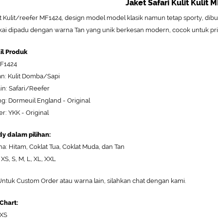
Jaket Safari Kulit Kulit 
t Kulit/reefer MF1424, design model model klasik namun tetap sporty, dibuat 
kai dipadu dengan warna Tan yang unik berkesan modern, cocok untuk pria
il Produk
MF1424
n: Kulit Domba/Sapi
in: Safari/Reefer
ng: Dormeuil England - Original
er: YKK - Original
y dalam pilihan:
a: Hitam, Coklat Tua, Coklat Muda, dan Tan
 XS, S, M, L, XL, XXL
ntuk Custom Order atau warna lain, silahkan chat dengan kami.
 Chart:
 XS