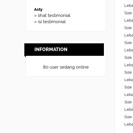
Leba
Size
» lihat testimonial
Leba
» isi testimonial
Size
Leba
Size
INFORMATION
Leba
Size
Leba
80 user sedang online
Size
Leba
Size
Leba
Size
Leba
Size
Leba