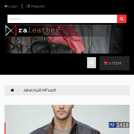
Login
Register
0 ITEM
Jaket Kulit MF1418