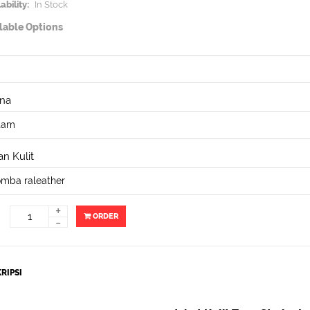
ability:
In Stock
lable Options
na
n Kulit
+
ORDER
-
RIPSI