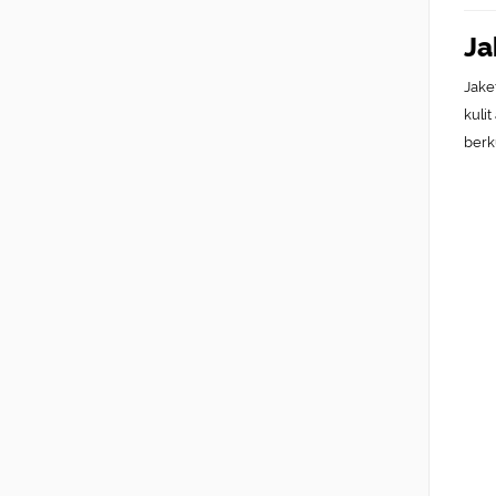
Ja
Jaket
kuli
berk