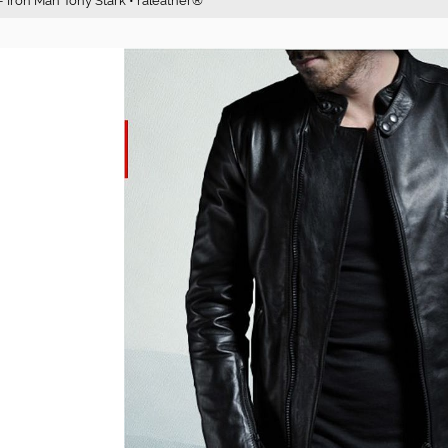
 - Iron Man Tony Stark • raleather®