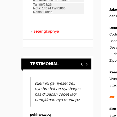
Jake
dan 
Deta
»
selengkapnya
Code
Baha
Desa
Furi
Zipp
TESTIMONIAL
Read
Warn
suerr ini ga nyesel beli
Size:
nya bro bahan nya bagus
pas di badan cepet lagi
##
U
pengiriman nya mantap2
Size
pohhwvzspq
Size