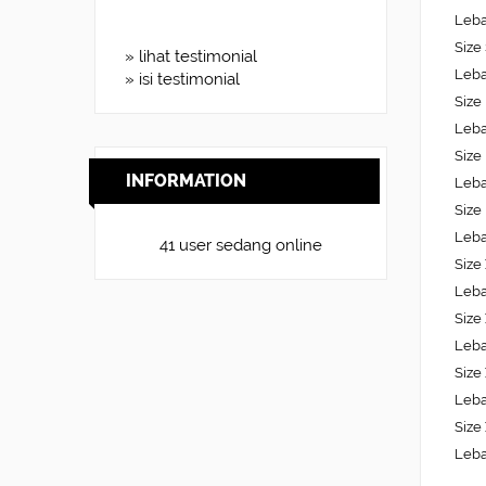
Leba
Size
» lihat testimonial
Leba
» isi testimonial
Size
Leba
Size
INFORMATION
Leba
Size
Leba
41 user sedang online
Size
Leba
Size
Leba
Size
Leba
Size
Leba