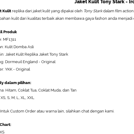
Jaket Kulit Tony Stark - I
t Kulit
replika dari jaket kulit yang dipakai oleh
Tony Stark
dalam film action
bahan kulit dari kualitas terbaik akan membawa gaya fashon anda menjadi 
il Produk
: MF1311
n: Kulit Domba Asli
in: Jaket Kulit Replika Jaket Tony Stark
ng: Dormeuil England - Original
er: YKK - Original
y dalam pilihan:
a: Hitam, Coklat Tua, Coklat Muda, dan Tan
 XS, S, M, L, XL, XXL
ntuk Custom Order atau warna lain, silahkan chat dengan kami.
 Chart:
 XS