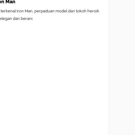
ron Man
 terkenal Iron Man, perpaduan model dari tokoh heroik
elegan dan berani.