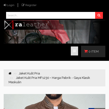
Login
Register
0 ITEM
Jaket Kulit Pria
Jaket Kulit Pria MF1230 • Harga Pabrik - Gaya Klasik
Maskulin