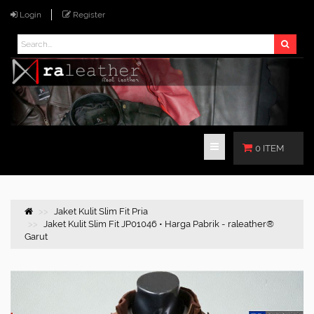
Login
Register
0 ITEM
Jaket Kulit Slim Fit Pria
Jaket Kulit Slim Fit JP01046 • Harga Pabrik - raleather®
Garut