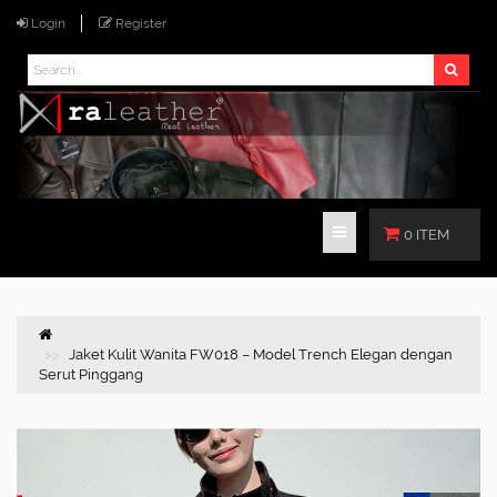
Login
Register
0 ITEM
Jaket Kulit Wanita FW018 – Model Trench Elegan dengan
Serut Pinggang