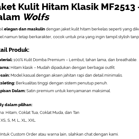
aket Kulit Hitam Klasik MF2513
alam
Wolfs
il
elegan dan maskulin
dengan jaket kulit hitam berkelas seperti yang d
el namun tetap berkarakter, cocok untuk pria yang ingin tampil stylish tanp
ail Produk:
terial:
100% Kulit Domba Premium – Lembut, tahan lama, dan breathable.
arna:
Hitam klasik – Mudah dipadukan dengan berbagai outfit.
sain:
Model kasual dengan aksen jahitan rapi dan detail minimalis.
tsleting:
Berkualitas tinggi dengan sistem penutup penuh.
pisan Dalam:
Satin premium untuk kenyamanan maksimal.
y dalam pilihan:
a: Hitam, Coklat Tua, Coklat Muda, dan Tan
 XS, S, M, L, XL, XXL
ntuk Custom Order atau warna lain, silahkan chat dengan kami.