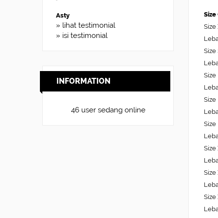
Size
» lihat testimonial
Size
» isi testimonial
Leba
Size
Leba
Size
INFORMATION
Leba
Size
46 user sedang online
Leba
Size
Leba
Size
Leba
Size
Leba
Size
Leba