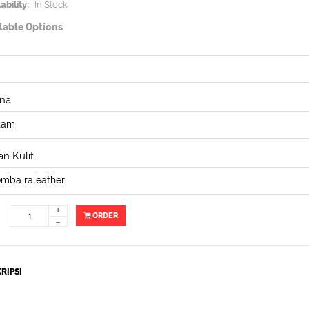
ability:
In Stock
lable Options
na
n Kulit
+
ORDER
-
RIPSI