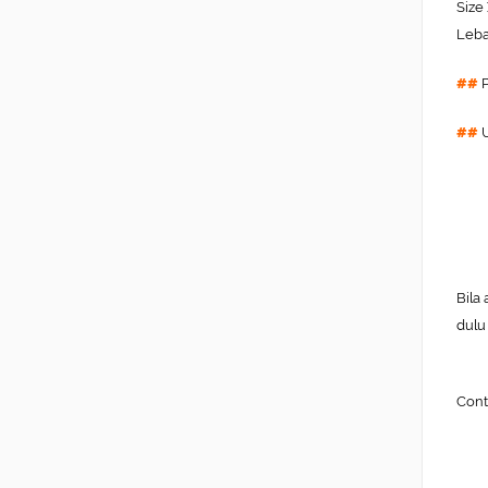
Size
Leba
##
##
U
Bila
dulu
Cont