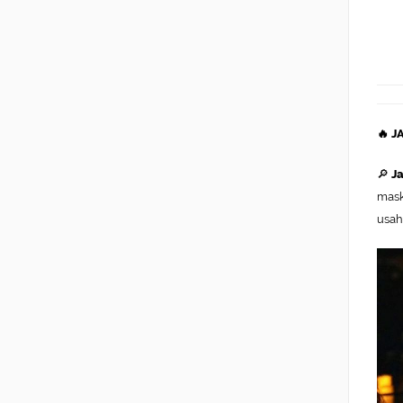
🔥 
🔎
Ja
mask
usah