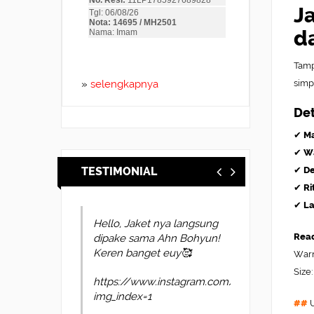
J
d
Tamp
simp
»
selengkapnya
Det
✔
Ma
✔
W
✔
De
TESTIMONIAL
✔
Ri
✔
La
suerr ini ga nyesel beli
Read
nya bro bahan nya bagus
pas di badan cepet lagi
Warn
pengiriman nya mantap2
Size:
##
U
pohhwvzspq