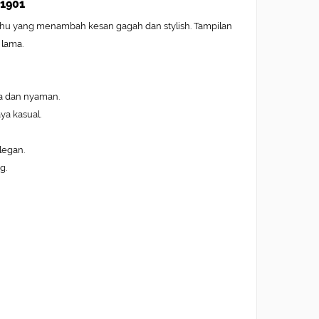
J1901
bahu yang menambah kesan gagah dan stylish. Tampilan
 lama.
ma dan nyaman.
ya kasual.
legan.
g.