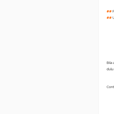
##
P
##
U
Bila
dulu
Cont