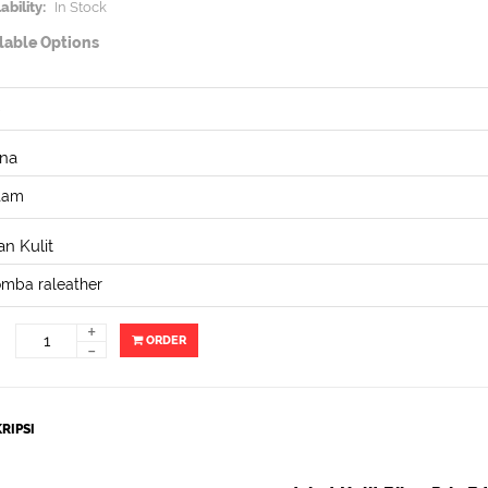
ability:
In Stock
lable Options
na
n Kulit
+
ORDER
-
RIPSI