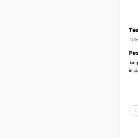
Te
"Jak
Pe
Jang
impi
←