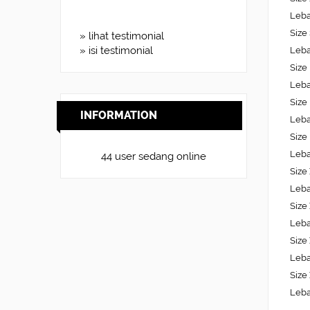
Leba
Size
» lihat testimonial
» isi testimonial
Leba
Size
Leba
Size
INFORMATION
Leba
Size
Leba
44 user sedang online
Size
Leba
Size
Leba
Size
Leba
Size
Leba