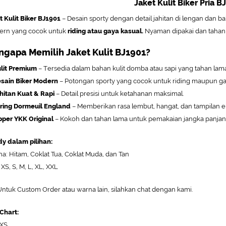
Jaket Kulit Biker Pria B
t Kulit Biker BJ1901
– Desain sporty dengan detail jahitan di lengan dan 
rn yang cocok untuk
riding atau gaya kasual.
Nyaman dipakai dan tahan
gapa Memilih Jaket Kulit BJ1901?
lit Premium
– Tersedia dalam bahan kulit domba atau sapi yang tahan la
sain Biker Modern
– Potongan sporty yang cocok untuk riding maupun ga
hitan Kuat & Rapi
– Detail presisi untuk ketahanan maksimal.
ring Dormeuil England
– Memberikan rasa lembut, hangat, dan tampilan e
pper YKK Original
– Kokoh dan tahan lama untuk pemakaian jangka panjan
y dalam pilihan:
a: Hitam, Coklat Tua, Coklat Muda, dan Tan
 XS, S, M, L, XL, XXL
ntuk Custom Order atau warna lain, silahkan chat dengan kami.
 Chart:
 XS