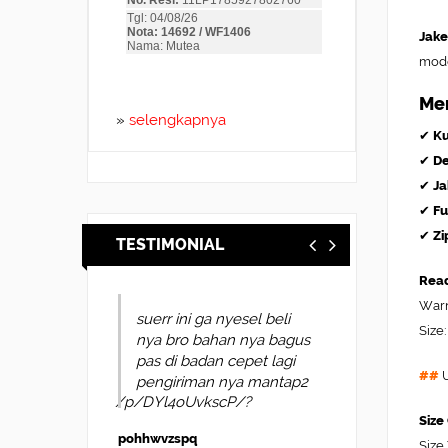
Jake
mode
Men
»
selengkapnya
✔
Ku
✔
De
✔
Ja
✔
Fu
✔
Zi
TESTIMONIAL
Read
Warn
suerr ini ga nyesel beli
Size:
nya bro bahan nya bagus
pas di badan cepet lagi
##
U
pengiriman nya mantap2
Size
pohhwvzspq
Size