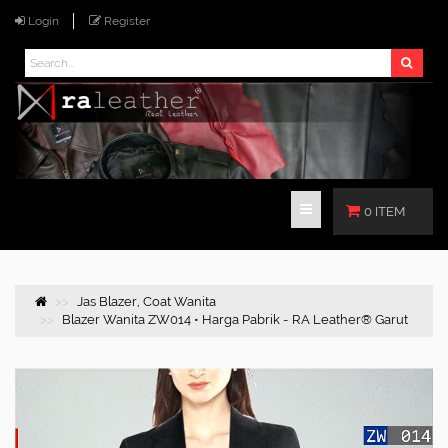
Login
Register
0 ITEM
Jas Blazer, Coat Wanita
Blazer Wanita ZW014 • Harga Pabrik - RA Leather® Garut