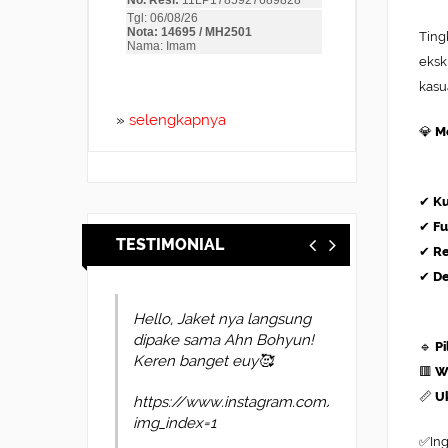
Ting
eksk
kasua
»
selengkapnya
💎
M
✔
Ku
✔
Fu
TESTIMONIAL
✔
Re
✔
De
suerr ini ga nyesel beli
nya bro bahan nya bagus
🔹
P
pas di badan cepet lagi
🟥
W
pengiriman nya mantap2
📏
U
pohhwvzspq
✅Ing