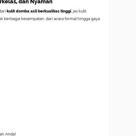
erkelas, dan Nyaman
dari
kulit domba asli berkualitas tinggi
, jas kulit
uk berbagai kesempatan, dari acara formal hingga gaya
nan Anda!