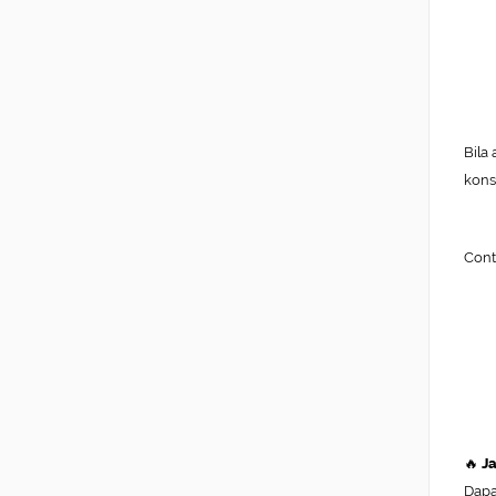
Bila
kons
Cont
🔥
J
Dap