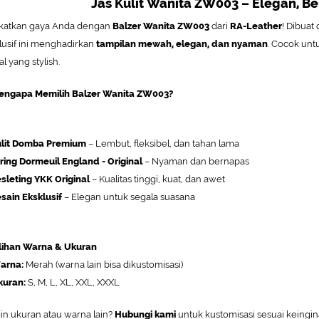
Jas Kulit Wanita ZW003 – Elegan, B
katkan gaya Anda dengan
Balzer Wanita ZW003
dari
RA-Leather
! Dibuat 
lusif ini menghadirkan
tampilan mewah, elegan, dan nyaman
. Cocok unt
l yang stylish.
engapa Memilih Balzer Wanita ZW003?
lit Domba Premium
– Lembut, fleksibel, dan tahan lama
ring Dormeuil England - Original
– Nyaman dan bernapas
sleting YKK Original
– Kualitas tinggi, kuat, dan awet
sain Eksklusif
– Elegan untuk segala suasana
ilihan Warna & Ukuran
arna:
Merah (warna lain bisa dikustomisasi)
kuran:
S, M, L, XL, XXL, XXXL
in ukuran atau warna lain?
Hubungi kami
untuk kustomisasi sesuai keingi