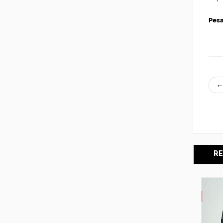
Pes
←
RE