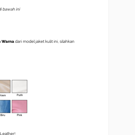
di bawah ini
n Warna
dari model jaket kulit ini, silahkan
-Leather!